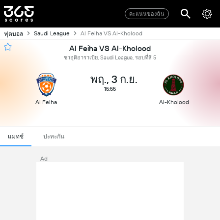
คะแนนของฉัน
Saudi League
Al Feiha VS Al-Kholood
ฟุตบอล
Al Feiha VS Al-Kholood
ซาอุดิอาราเบีย, Saudi League, รอบที่สี่ 5
พฤ., 3 ก.ย.
15:55
Al Feiha
Al-Kholood
แมทช์
ปะทะกัน
Ad