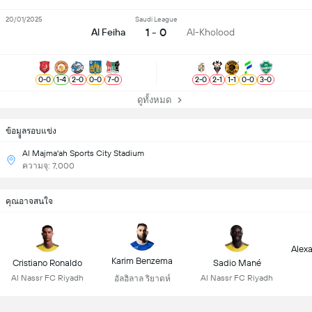
20/01/2025
Saudi League
1 - 0
Al Feiha
Al-Kholood
0
-
0
1
-
4
2
-
0
0
-
0
7
-
0
2
-
0
2
-
1
1
-
1
0
-
0
3
-
0
ดูทั้งหมด
ข้อมููลรอบแข่ง
Al Majma'ah Sports City Stadium
ความจุ: 7,000
คุณอาจสนใจ
Alex
Karim Benzema
Cristiano Ronaldo
Sadio Mané
Al Nassr FC Riyadh
Al Nassr FC Riyadh
อัลฮิลาล ริยาดห์