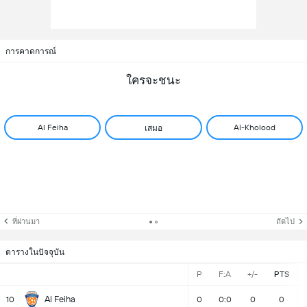
การคาดการณ์
ใครจะชนะ
Al Feiha
Al-Kholood
เสมอ
ที่ผ่านมา
ถัดไป
ตารางในปัจจุบัน
P
F:A
+/-
PTS
Al Feiha
10
0
0:0
0
0