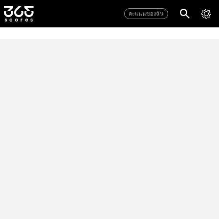
คะแนนของฉัน