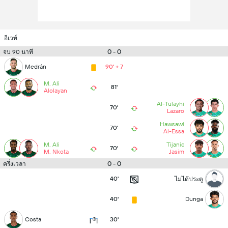
อีเวท์
0 - 0
จบ 90 นาที
Medrán
90' + 7
M. Ali
81'
Alolayan
Al-Tulayhi
70'
Lazaro
Hawsawi
70'
Al-Essa
M. Ali
Tijanic
70'
M. Nkota
Jasim
0 - 0
ครึ่งเวลา
40'
ไม่ได้ประตู
40'
Dunga
Costa
30'