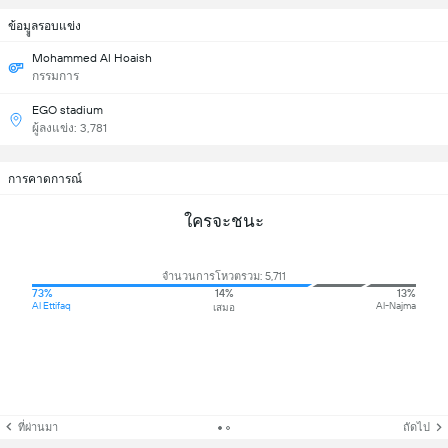
ข้อมููลรอบแข่ง
Mohammed Al Hoaish
กรรมการ
EGO stadium
ผู้ลงแข่ง: 3,781
การคาดการณ์
ใครจะชนะ
จำนวนการโหวตรวม: 5,711
73%
14%
13%
Al Ettifaq
Al-Najma
เสมอ
ที่ผ่านมา
ถัดไป