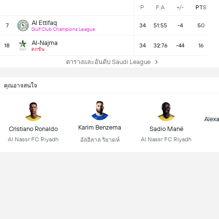
P
F:A
+/-
PTS
Al Ettifaq
7
34
51:55
-4
50
Gulf Club Champions League
Al-Najma
18
34
32:76
-44
16
ตกชั้น
ตารางและอันดับ Saudi League
คุณอาจสนใจ
Alex
Karim Benzema
Cristiano Ronaldo
Sadio Mané
Al Nassr FC Riyadh
Al Nassr FC Riyadh
อัลฮิลาล ริยาดห์