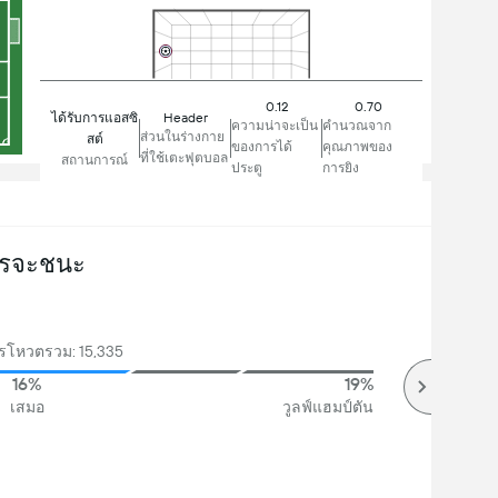
0.12
0.70
Header
ได้รับการแอสซิ
ความน่าจะเป็น
คำนวณจาก
ส่วนในร่างกาย
สต์
ของการได้
คุณภาพของ
ที่ใช้เตะฟุตบอล
สถานการณ์
ประตู
การยิง
รจะชนะ
โหวตรวม: 15,335
16%
19%
เสมอ
วูลฟ์แฮมป์ตัน