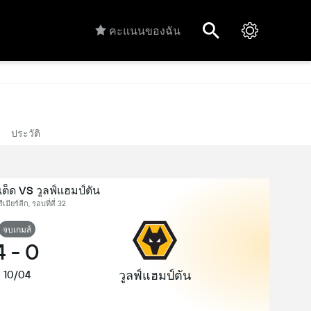
คะแนนของฉัน
ประวัติ
ต็ด VS วูลฟ์แฮมป์ตัน
เมียร์ลีก, รอบที่สี่ 32
จบเกมส์
4
-
0
วูลฟ์แฮมป์ตัน
10/04