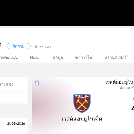
ด
ติดตาม
97.05M
างคะแนน
News
ข้อมูล
ข่าววงใน
ทรานส์เฟอร์
เวสต์แฮมยูไนเ
รางแข่ง
อังกฤษ, พรี
เวสต์แฮมยูไนเต็ด
21/08/2026