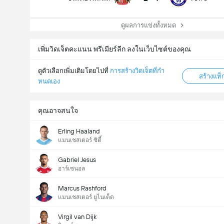
ดูผลการแข่งทั้งหมด
เพิ่มวิดเจ็ตคะแนน พรีเมียร์ลีก ลงในเว็บไซต์ของคุณ
ดูตัวเลือกเพิ่มเติมโดยไปที่
การสร้างวิดเจ็ตที่กํา
สร้างแท
หนดเอง
คุณอาจสนใจ
ประตูทั้งหมดในแมทช์นี้ (2.5)
Erling Haaland
แมนเชสเตอร์ ซิตี้
จำนวนการโหวตรวม: 1,367
Gabriel Jesus
อาร์เซนอล
Marcus Rashford
แมนเชสเตอร์ ยูไนเต็ด
Virgil van Dijk