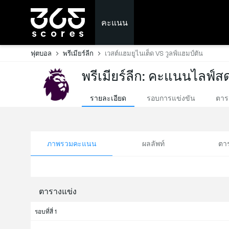
คะแนน
ฟุตบอล
พรีเมียร์ลีก
เวสต์แฮมยูไนเต็ด VS วูลฟ์แฮมป์ตัน
พรีเมียร์ลีก: คะแนนไลฟ์ส
รายละเอียด
รอบการแข่งขัน
ตาร
ภาพรวมคะแนน
ผลลัพท์
ตา
ตารางแข่ง
รอบที่สี่ 1