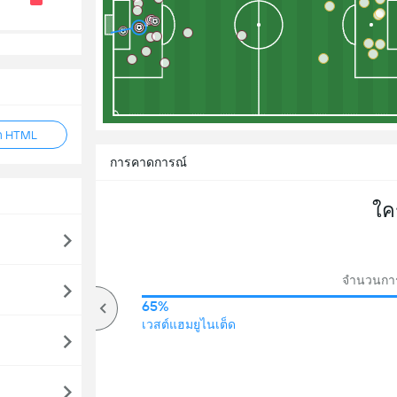
็ก HTML
การคาดการณ์
ใค
จำนวนการ
72%
65%
โอเวอร์
เวสต์แฮมยูไนเต็ด