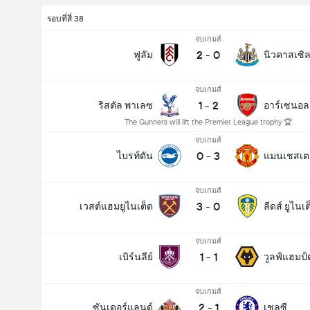
รอบที่สี่ 38
จบเกมส์
2
-
0
ฟูลัม
นิวคาสเซิล
จบเกมส์
1
-
2
ริสตัล พาเลซ
อาร์เซนอล
The Gunners will lift the Premier League trophy 🏆
จบเกมส์
0
-
3
ไบรท์ตัน
แมนเชสเตอร
จบเกมส์
3
-
0
เวสต์แฮมยูไนเต็ด
ลีดส์ ยูไนเต
จบเกมส์
1
-
1
เบิร์นลีย์
วูลฟ์แฮมป์
จบเกมส์
2
-
1
ซันเดอร์แลนด์
เชลซี