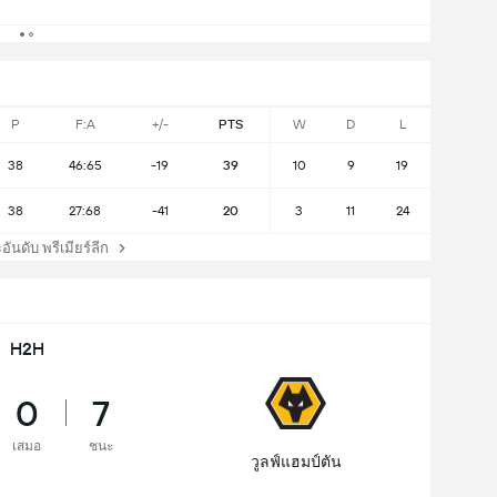
P
F:A
+/-
PTS
W
D
L
38
46:65
-19
39
10
9
19
38
27:68
-41
20
3
11
24
ดับ พรีเมียร์ลีก
H2H
0
7
เสมอ
ชนะ
วูลฟ์แฮมป์ตัน