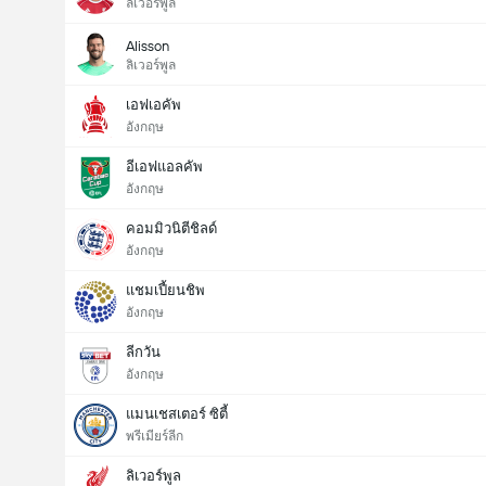
ลิเวอร์พูล
Alisson
ลิเวอร์พูล
เอฟเอคัพ
อังกฤษ
อีเอฟแอลคัพ
อังกฤษ
คอมมิวนิตีชิลด์
อังกฤษ
แชมเปี้ยนชิพ
อังกฤษ
ลีกวัน
อังกฤษ
แมนเชสเตอร์ ซิตี้
พรีเมียร์ลีก
ลิเวอร์พูล