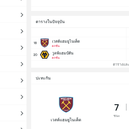
ตารางในปัจจุบัน
เวสต์แฮมยูไนเต็ด
18
ตกชั้น
วูลฟ์แฮมป์ตัน
20
ตกชั้น
ตารางและอัน
ปะทะกัน
7
ชนะ
เวสต์แฮมยูไนเต็ด