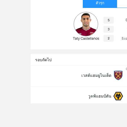
ตัวรุก
5
ช
3
Taty Castellanos
2
ยิ
รอบถัดไป
เวสต์แฮมยูไนเต็ด
วูลฟ์แฮมป์ตัน
ข้อมููลรอบแข่ง