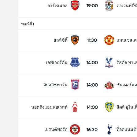
19:00
อาร์เซนอล
คอเวนทรีซิ
รอบที่สี่ 1
11:30
ฮัลล์ซิตี้
แมนเชสเตอร
14:00
เอฟเวอร์ตัน
ริสตัล พาเ
14:00
อิปสวิชทาว์น
ซันเดอร์แล
14:00
นอตติงแฮมฟอเรสต์
ลีดส์ ยูไนเต
16:30
เบรนต์ฟอร์ด
ท็อตแนม ฮ