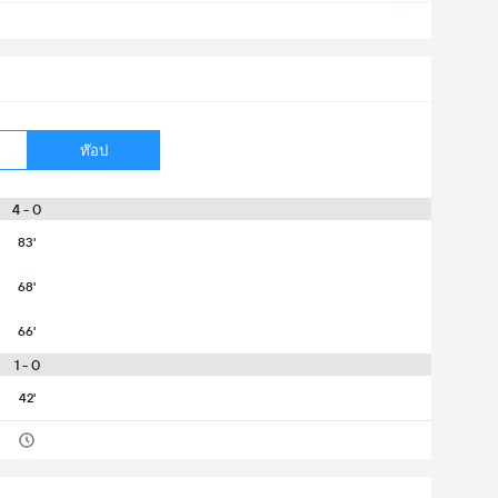
ท๊อป
4 - 0
83'
68'
66'
1 - 0
42'