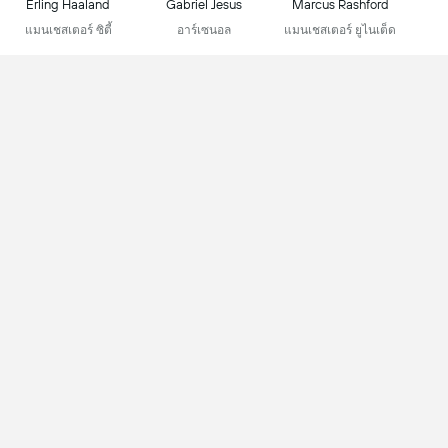
Erling Haaland
Gabriel Jesus
Marcus Rashford
แมนเชสเตอร์ ซิตี้
อาร์เซนอล
แมนเชสเตอร์ ยูไนเต็ด