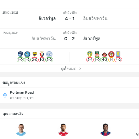
25/01/2025
พรีเมียร์ลีก
4 - 1
ลิเวอร์พูล
อิปสวิชทาว์น
17/08/2024
พรีเมียร์ลีก
0 - 2
อิปสวิชทาว์น
ลิเวอร์พูล
1
-
0
1
-
2
2
-
0
1
-
2
3
-
0
2
-
4
1
-
0
4
-
2
1
-
1
4
-
2
ดูทั้งหมด
ข้อมููลรอบแข่ง
Portman Road
ความจุ: 30,311
คุณอาจสนใจ
Vi