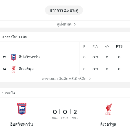
มากกว่า 2.5 ประตู
ดูทั้งหมด
ตารางในปัจจุบัน
P
F:A
+/-
PTS
อิปสวิชทาว์น
12
0
0:0
0
0
ลิเวอร์พูล
14
0
0:0
0
0
ตารางและอันดับ พรีเมียร์ลีก
ปะทะกัน
0
0
2
ชนะ
เสมอ
ชนะ
อิปสวิชทาว์น
ลิเวอร์พูล