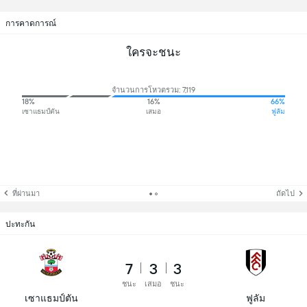
การคาดการณ์
ใครจะชนะ
จำนวนการโหวตรวม: 7,119
18%
16%
66%
เซาแธมป์ตัน
เสมอ
ฟูลัม
ที่ผ่านมา
ถัดไป
ปะทะกัน
7
3
3
ชนะ
เสมอ
ชนะ
เซาแธมป์ตัน
ฟูลัม