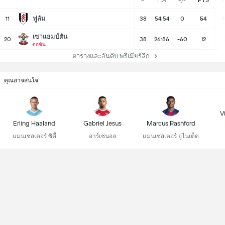
P
F:A
+/-
PTS
ฟูลัม
11
38
54:54
0
54
1
เซาแธมป์ตัน
20
38
26:86
-60
12
ตกชั้น
ตารางและอันดับ พรีเมียร์ลีก
คุณอาจสนใจ
Vi
Erling Haaland
Gabriel Jesus
Marcus Rashford
แมนเชสเตอร์ ซิตี้
อาร์เซนอล
แมนเชสเตอร์ ยูไนเต็ด