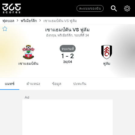
คะแนนของฉัน
ฟุตบอล
พรีเมียร์ลีก
เซาแธมป์ตัน VS ฟูลัม
เซาแธมป์ตัน VS ฟูลัม
อังกฤษ, พรีเมียร์ลีก, รอบที่สี่ 34
จบเกมส์
1
-
2
26/04
เซาแธมป์ตัน
ฟูลัม
แมทช์
ตำแหน่ง
ข้อมูล
ปะทะกัน
Ad