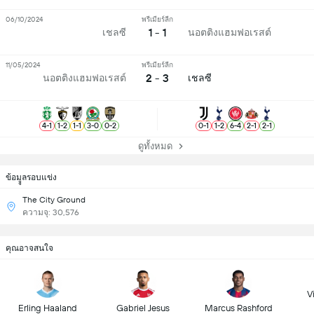
06/10/2024
พรีเมียร์ลีก
1 - 1
เชลซี
นอตติงแฮมฟอเรสต์
11/05/2024
พรีเมียร์ลีก
2 - 3
นอตติงแฮมฟอเรสต์
เชลซี
4
-
1
1
-
2
1
-
1
3
-
0
0
-
2
0
-
1
1
-
2
6
-
4
2
-
1
2
-
1
ดูทั้งหมด
ข้อมููลรอบแข่ง
The City Ground
ความจุ: 30,576
คุณอาจสนใจ
Vi
Erling Haaland
Gabriel Jesus
Marcus Rashford