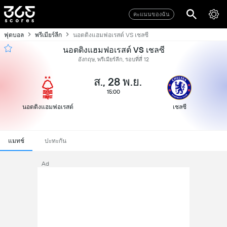
คะแนนของฉัน
ฟุตบอล
พรีเมียร์ลีก
นอตติงแฮมฟอเรสต์ VS เชลซี
นอตติงแฮมฟอเรสต์ VS เชลซี
อังกฤษ, พรีเมียร์ลีก, รอบที่สี่ 12
ส., 28 พ.ย.
15:00
นอตติงแฮมฟอเรสต์
เชลซี
แมทช์
ปะทะกัน
Ad