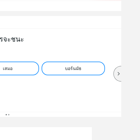
รจะชนะ
เสมอ
บอร์นมัธ