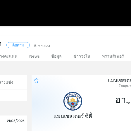
ด
ติดตาม
97.05M
างคะแนน
News
ข้อมูล
ข่าววงใน
ทรานส์เฟอร์
แมนเชสเตอร์
รางแข่ง
อังกฤษ, พร
อา.,
แมนเชสเตอร์ ซิตี้
21/08/2026