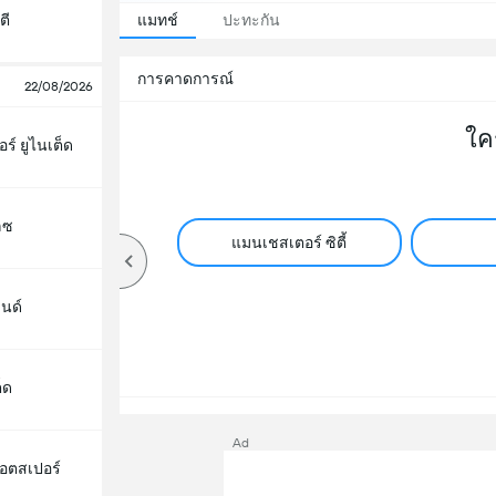
ตี
แมทช์
ปะทะกัน
การคาดการณ์
22/08/2026
ใค
์ ยูไนเต็ด
ลซ
แมนเชสเตอร์ ซิตี้
นด์
็ด
Ad
็อตสเปอร์