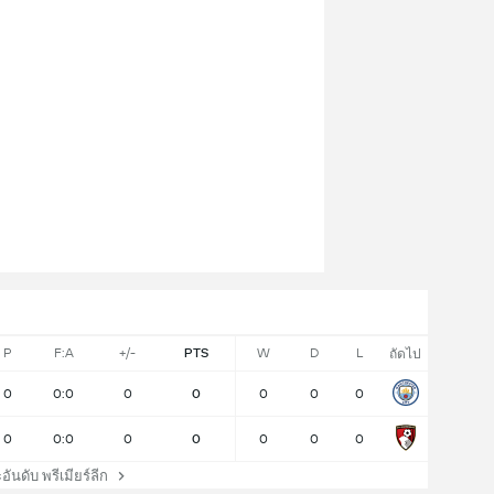
P
F:A
+/-
PTS
W
D
L
ถัดไป
0
0:0
0
0
0
0
0
0
0:0
0
0
0
0
0
ดับ พรีเมียร์ลีก