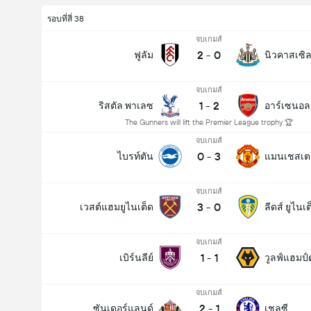
รอบที่สี่ 38
จบเกมส์
2
-
0
ฟูลัม
นิวคาสเซิล
จบเกมส์
1
-
2
ริสตัล พาเลซ
อาร์เซนอล
The Gunners will lift the Premier League trophy 🏆
จบเกมส์
0
-
3
ไบรท์ตัน
แมนเชสเตอร
จบเกมส์
3
-
0
เวสต์แฮมยูไนเต็ด
ลีดส์ ยูไนเต
จบเกมส์
1
-
1
เบิร์นลีย์
วูลฟ์แฮมป์
จบเกมส์
2
-
1
ซันเดอร์แลนด์
เชลซี