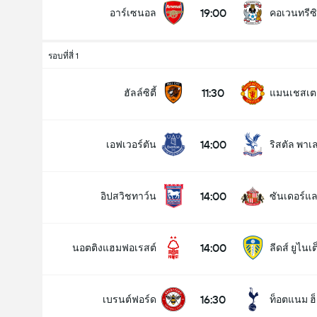
19:00
อาร์เซนอล
คอเวนทรีซิ
รอบที่สี่ 1
ประตูทั้งหมดในแมทช์นี้ (2.5)
11:30
ฮัลล์ซิตี้
แมนเชสเตอร
14:00
เอฟเวอร์ตัน
ริสตัล พาเ
ด้านล่าง
โอเวอร์
14:00
อิปสวิชทาว์น
ซันเดอร์แล
14:00
นอตติงแฮมฟอเรสต์
ลีดส์ ยูไนเต
16:30
เบรนต์ฟอร์ด
ท็อตแนม ฮ