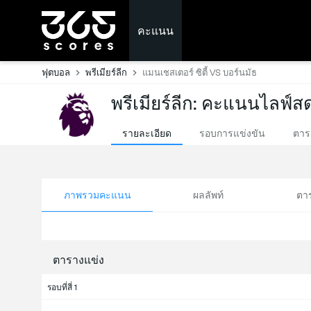
คะแนน
ฟุตบอล
พรีเมียร์ลีก
แมนเชสเตอร์ ซิตี้ VS บอร์นมัธ
พรีเมียร์ลีก: คะแนนไลฟ์ส
รายละเอียด
รอบการแข่งขัน
ตาร
ภาพรวมคะแนน
ผลลัพท์
ตา
ตารางแข่ง
รอบที่สี่ 1