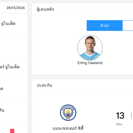
24/05/2026
ผู้เล่นหลัก
 ยูไนเต็ด
ตัวรุก
Erling Haaland
์ ยูไนเต็ด
ปะทะกัน
็ด
ตัน
13
ชนะ
แมนเชสเตอร์ ซิตี้