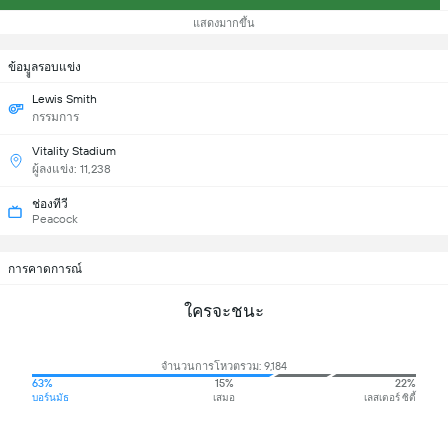
แสดงมากขึ้น
ข้อมููลรอบแข่ง
Lewis Smith
กรรมการ
Vitality Stadium
ผู้ลงแข่ง: 11,238
ช่องทีวี
Peacock
การคาดการณ์
ใครจะชนะ
จำนวนการโหวตรวม: 9,184
63%
15%
22%
บอร์นมัธ
เสมอ
เลสเตอร์ ซิตี้