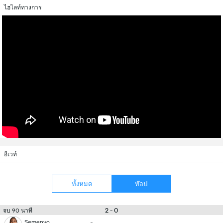
ไฮไลท์ทางการ
อีเวท์
ทั้งหมด
ท๊อป
2 - 0
จบ 90 นาที
Semenyo