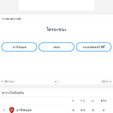
การคาดการณ์
ใครจะชนะ
อาร์เซนอล
เสมอ
แมนเชสเตอร์ ซิตี้
ที่ผ่านมา
ถัดไป
ตารางในปัจจุบัน
P
F:A
+/-
PTS
อาร์เซนอล
1
0
0:0
0
0