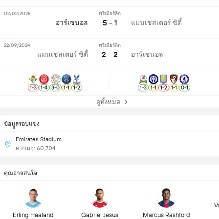
02/02/2025
พรีเมียร์ลีก
5 - 1
อาร์เซนอล
แมนเชสเตอร์ ซิตี้
22/09/2024
พรีเมียร์ลีก
2 - 2
แมนเชสเตอร์ ซิตี้
อาร์เซนอล
1
-
3
1
-
4
3
-
0
1
-
1
1
-
2
1
-
3
1
-
1
1
-
2
1
-
1
0
-
1
ดูทั้งหมด
ข้อมููลรอบแข่ง
Emirates Stadium
ความจุ: 60,704
คุณอาจสนใจ
Vi
Erling Haaland
Gabriel Jesus
Marcus Rashford