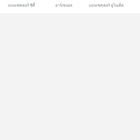
แมนเชสเตอร์ ซิตี้
อาร์เซนอล
แมนเชสเตอร์ ยูไนเต็ด