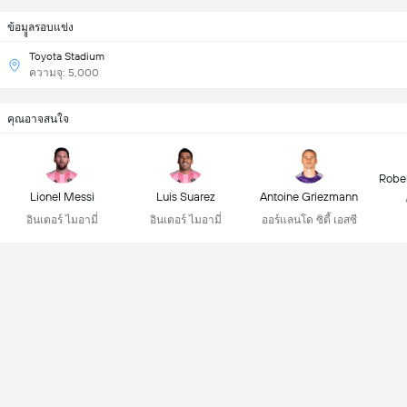
ข้อมููลรอบแข่ง
Toyota Stadium
ความจุ: 5,000
คุณอาจสนใจ
Robe
Lionel Messi
Luis Suarez
Antoine Griezmann
อินเตอร์ ไมอามี่
อินเตอร์ ไมอามี่
ออร์แลนโด ซิตี้ เอสซี