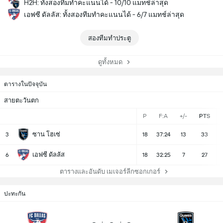
H2H: ทั้งสองทีมทำคะแนนได้ - 10/10 แมทช์ล่าสุด
เอฟซี ดัลลัส: ทั้งสองทีมทำคะแนนได้ - 6/7 แมทช์ล่าสุด
สองทีมทำประตู
ดูทั้งหมด
ตารางในปัจจุบัน
สายตะวันตก
P
F:A
+/-
PTS
ซาน โฮเซ่
3
18
37:24
13
33
เอฟซี ดัลลัส
6
18
32:25
7
27
ตารางและอันดับ เมเจอร์ลีกซอกเกอร์
ปะทะกัน