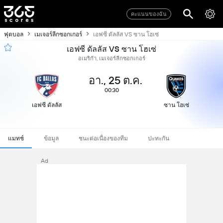
คะแนนของฉัน
ฟุตบอล
เมเจอร์ลีกซอกเกอร์
เอฟซี ดัลลัส VS ซาน โฮเซ่
เอฟซี ดัลลัส VS ซาน โฮเซ่
อเมริกัา, เมเจอร์ลีกซอกเกอร์
อา., 25 ต.ค.
00:30
เอฟซี ดัลลัส
ซาน โฮเซ่
แมทช์
ข้อมูล
ชนะต่อเนื่องของทีม
ปะทะกัน
Ad