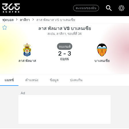
คะแนนของฉัน
ฟุตบอล
ลาลีกา
ลาส พัลมาส VS บาเลนเซีย
ลาส พัลมาส VS บาเลนเซีย
สเปน, ลาลีกา, รอบที่สี่ 34
จบเกมส์
2
-
3
03/05
ลาส พัลมาส
บาเลนเซีย
แมทช์
ตำแหน่ง
ข้อมูล
ปะทะกัน
Ad