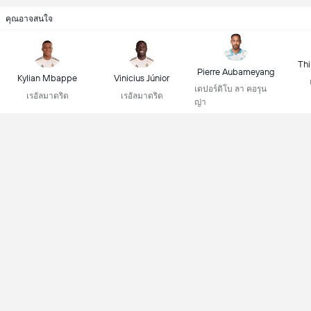
คุณอาจสนใจ
Thi
Pierre Aubameyang
Kylian Mbappe
Vinicius Júnior
เดปอร์ติโบ ลา คอรุน
เรอัลมาดริด
เรอัลมาดริด
ญ่า