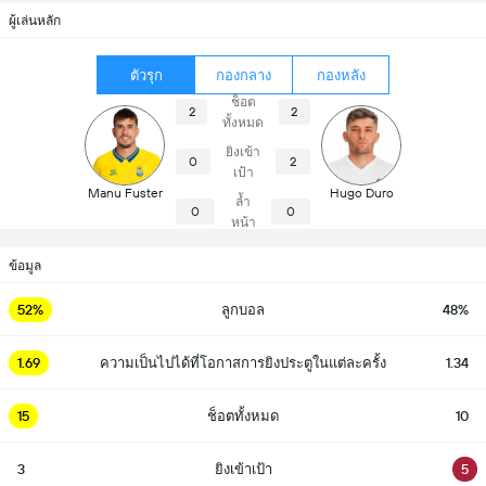
ผู้เล่นหลัก
ตัวรุก
กองกลาง
กองหลัง
ช็อต
2
2
ทั้งหมด
ยิงเข้า
0
2
เป้า
Manu Fuster
Hugo Duro
ล้ำ
0
0
หน้า
ข้อมูล
52%
ลูกบอล
48%
1.69
ความเป็นไปได้ที่โอกาสการยิงประตูในแต่ละครั้ง
1.34
15
ช็อตทั้งหมด
10
3
ยิงเข้าเป้า
5