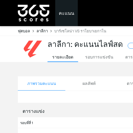
คะแนน
ฟุตบอล
ลาลีกา
บาร์เซโลน่า VS ราโยบาเยกาโน
ลาลีกา: คะแนนไลฟ์สด
รายละเอียด
รอบการแข่งขัน
ตาร
ภาพรวมคะแนน
ผลลัพท์
ตา
ตารางแข่ง
รอบที่สี่ 1