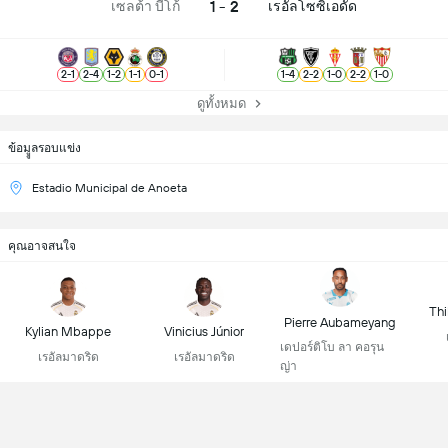
1 - 2
เซลต้า บีโก้
เรอัลโซซิเอดัด
2
-
1
2
-
4
1
-
2
1
-
1
0
-
1
1
-
4
2
-
2
1
-
0
2
-
2
1
-
0
ดูทั้งหมด
ข้อมููลรอบแข่ง
Estadio Municipal de Anoeta
คุณอาจสนใจ
Thi
Pierre Aubameyang
Kylian Mbappe
Vinicius Júnior
เดปอร์ติโบ ลา คอรุน
เรอัลมาดริด
เรอัลมาดริด
ญ่า