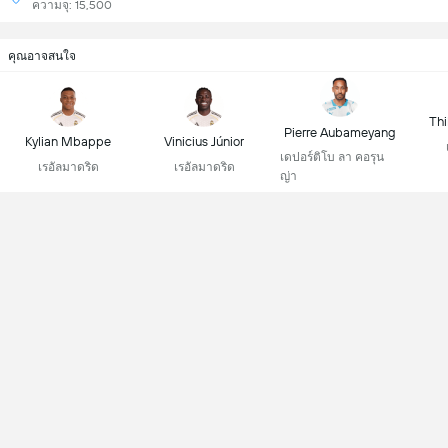
ความจุ: 15,500
คุณอาจสนใจ
Thi
Pierre Aubameyang
Kylian Mbappe
Vinicius Júnior
เดปอร์ติโบ ลา คอรุน
เรอัลมาดริด
เรอัลมาดริด
ญ่า