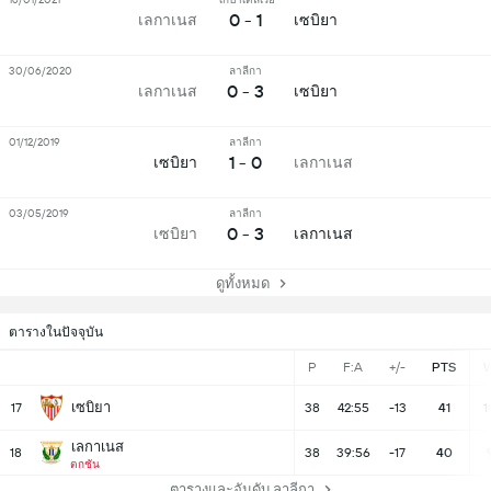
0 - 1
เลกาเนส
เซบิยา
30/06/2020
ลาลีกา
0 - 3
เลกาเนส
เซบิยา
01/12/2019
ลาลีกา
1 - 0
เซบิยา
เลกาเนส
03/05/2019
ลาลีกา
0 - 3
เซบิยา
เลกาเนส
ดูทั้งหมด
ตารางในปัจจุบัน
P
F:A
+/-
PTS
เซบิยา
17
38
42:55
-13
41
1
เลกาเนส
18
38
39:56
-17
40
ตกชั้น
ตารางและอันดับ ลาลีกา