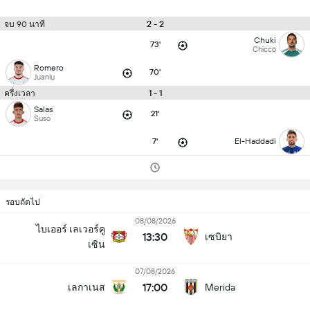
2 - 2
จบ 90 นาที
Chuki
73'
Chicco
Romero
70'
Juanlu
1 - 1
ครึ่งเวลา
Salas
21'
Suso
7'
El-Haddadi
รอบถัดไป
08/08/2026
ไบเออร์ เลเวอร์คู
13:30
เซบิยา
เซิน
07/08/2026
17:00
เลกาเนส
Merida