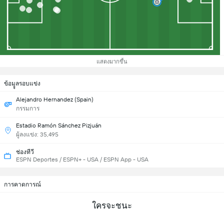
แสดงมากขึ้น
ข้อมููลรอบแข่ง
Alejandro Hernandez (Spain)
กรรมการ
Estadio Ramón Sánchez Pizjuán
ผู้ลงแข่ง: 35,495
ช่องทีวี
ESPN Deportes / ESPN+ - USA / ESPN App - USA
การคาดการณ์
ใครจะชนะ