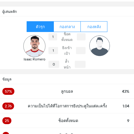
ผู้เล่นหลัก
ตัวรุก
กองกลาง
กองหลัง
ช็อต
1
ทั้งหมด
ยิงเข้า
1
เป้า
Isaac Romero
ล้ำ
0
หน้า
ข้อมูล
57%
ลูกบอล
43%
2.76
ความเป็นไปได้ที่โอกาสการยิงประตูในแต่ละครั้ง
1.04
25
ช็อตทั้งหมด
9