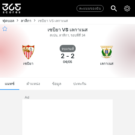
คะแนนของฉัน
ฟุตบอล
ลาลีกา
เซบิยา VS เลกาเนส
เซบิยา VS เลกาเนส
สเปน, ลาลีกา, รอบที่สี่ 34
จบเกมส์
2
-
2
04/05
เซบิยา
เลกาเนส
แมทช์
ตำแหน่ง
ข้อมูล
ปะทะกัน
Ad