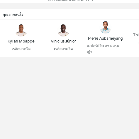
คุณอาจสนใจ
Thi
Pierre Aubameyang
Kylian Mbappe
Vinicius Júnior
เดปอร์ติโบ ลา คอรุน
เรอัลมาดริด
เรอัลมาดริด
ญ่า