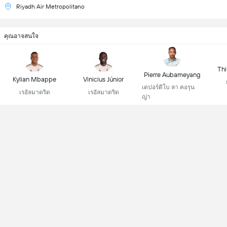
Riyadh Air Metropolitano
คุณอาจสนใจ
Thi
Pierre Aubameyang
Kylian Mbappe
Vinicius Júnior
เดปอร์ติโบ ลา คอรุน
เรอัลมาดริด
เรอัลมาดริด
ญ่า