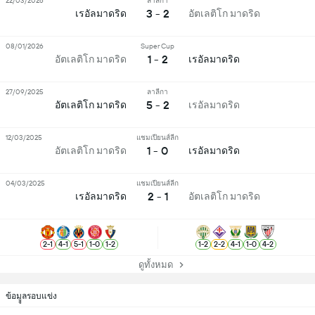
22/03/2026
ลาลีกา
3 - 2
เรอัลมาดริด
อัตเลติโก มาดริด
08/01/2026
Super Cup
1 - 2
อัตเลติโก มาดริด
เรอัลมาดริด
27/09/2025
ลาลีกา
5 - 2
อัตเลติโก มาดริด
เรอัลมาดริด
12/03/2025
แชมเปียนส์ลีก
1 - 0
อัตเลติโก มาดริด
เรอัลมาดริด
04/03/2025
แชมเปียนส์ลีก
2 - 1
เรอัลมาดริด
อัตเลติโก มาดริด
2
-
1
4
-
1
5
-
1
1
-
0
1
-
2
1
-
2
2
-
2
4
-
1
1
-
0
4
-
2
ดูทั้งหมด
ข้อมููลรอบแข่ง