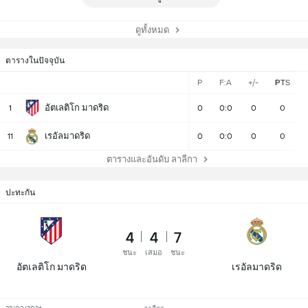
ดูทั้งหมด
ตารางในปัจจุบัน
P
F:A
+/-
PTS
อัตเลติโก มาดริด
1
0
0:0
0
0
เรอัลมาดริด
11
0
0:0
0
0
ตารางและอันดับ ลาลีกา
ปะทะกัน
4
4
7
ชนะ
เสมอ
ชนะ
อัตเลติโก มาดริด
เรอัลมาดริด