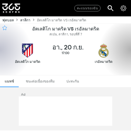
คะแนนของฉัน
ฟุตบอล
ลาลีกา
อัตเลติโก มาดริด VS เรอัลมาดริด
อัตเลติโก มาดริด VS เรอัลมาดริด
สเปน, ลาลีกา, รอบที่สี่ 7
อา., 20 ก.ย.
17:00
อัตเลติโก มาดริด
เรอัลมาดริด
แมทช์
ชนะต่อเนื่องของทีม
ปะทะกัน
Ad