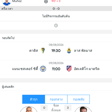
Muñoz
90' + 3
0 - 0
ครึ่งเวลา
ไม่มีกิจกรรมอันดับต้น
รอบถัดไป
08/08/2026
19:30
คาดิส
ลาส พัลมาส
09/08/2026
11:00
แมนเชสเตอร์ ซิตี้
อัตเลติโก มาดริด
ผู้เล่นหลัก
ตัวรุก
กองกลาง
กองหลัง
ช็อต
0
3
ทั้งหมด