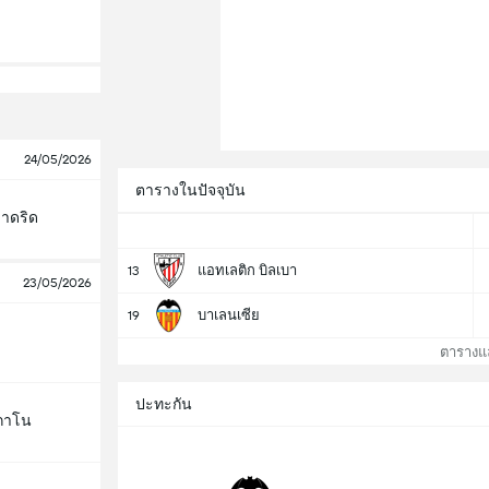
24/05/2026
ตารางในปัจจุบัน
มาดริด
แอทเลติก บิลเบา
13
23/05/2026
บาเลนเซีย
19
ตารางและ
ปะทะกัน
กาโน