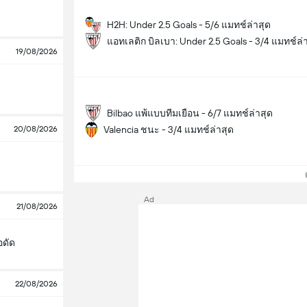
H2H: Under 2.5 Goals - 5/6 แมทช์ล่าสุด
แอทเลติก บิลเบา: Under 2.5 Goals - 3/4 แมทช์ล่
19/08/2026
Bilbao แพ้แบบทีมเยือน - 6/7 แมทช์ล่าสุด
20/08/2026
Valencia ชนะ - 3/4 แมทช์ล่าสุด
ดู
Ad
21/08/2026
อดัด
22/08/2026