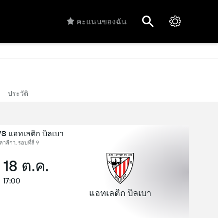
คะแนนของฉัน
ประวัติ
VS แอทเลติก บิลเบา
าลีกา, รอบที่สี่ 9
 18 ต.ค.
17:00
แอทเลติก บิลเบา