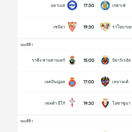
17:30
อลาเบส
เกตาเฟ่
19:30
เซบิยา
ราโยบาเย
ประตูทั้งหมดในแมทช์นี้ (2.5)
รอบที่สี่ 1
15:00
ราซิ่ง ซานตานเดร์
บิยาร์เรอัล
ด้านล่าง
โอเวอร์
17:00
เอสปันญ่อล
เลบานเต้
19:30
เซลต้า บีโก้
โอซาซูนา
รอบที่สี่ 1