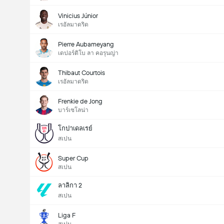
Vinicius Júnior
เรอัลมาดริด
Pierre Aubameyang
เดปอร์ติโบ ลา คอรุนญ่า
Thibaut Courtois
เรอัลมาดริด
Frenkie de Jong
บาร์เซโลน่า
โกปาเดลเรย์
สเปน
Super Cup
สเปน
ลาลิกา 2
สเปน
Liga F