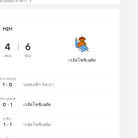
อันดับ ลาลีกา
H2H
4
6
เสมอ
ชนะ
เรอัลโซซิเอดัด
โกปาเดลเรย์
1 - 0
แอทเลติก บิลเบา
โกปาเดลเรย์
0 - 1
เรอัลโซซิเอดัด
ลาลีกา
1 - 1
เรอัลโซซิเอดัด