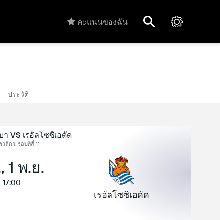
คะแนนของฉัน
ประวัติ
บา VS เรอัลโซซิเอดัด
าลีกา, รอบที่สี่ 11
, 1 พ.ย.
17:00
เรอัลโซซิเอดัด