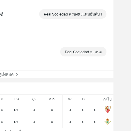
Real Sociedad ครองคะแนนอันดับ 1
ช์
Real Sociedad จะชนะ
ทั้งหมด
P
F:A
+/-
PTS
W
D
L
ถัดไป
0
0:0
0
0
0
0
0
0
0:0
0
0
0
0
0