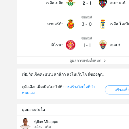
2
-
1
เรอัลเบติส
เลบานเต้
จบเกมส์
3
-
0
มายอร์ก้า
เรอัล โอเบ
จบเกมส์
1
-
1
ฌิโรนา
เอลเช่
ดูผลการแข่งทั้งหมด
เพิ่มวิดเจ็ตคะแนน ลาลีกา ลงในเว็บไซต์ของคุณ
ดูตัวเลือกเพิ่มเติมโดยไปที่
การสร้างวิดเจ็ตที่กํา
สร้างแท
หนดเอง
คุณอาจสนใจ
Kylian Mbappe
เรอัลมาดริด