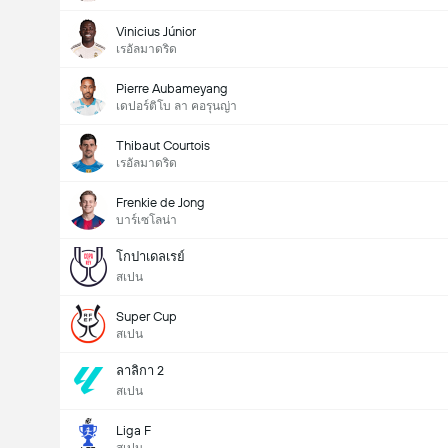
Vinicius Júnior
เรอัลมาดริด
Pierre Aubameyang
เดปอร์ติโบ ลา คอรุนญ่า
Thibaut Courtois
เรอัลมาดริด
Frenkie de Jong
บาร์เซโลน่า
โกปาเดลเรย์
สเปน
Super Cup
สเปน
ลาลิกา 2
สเปน
Liga F