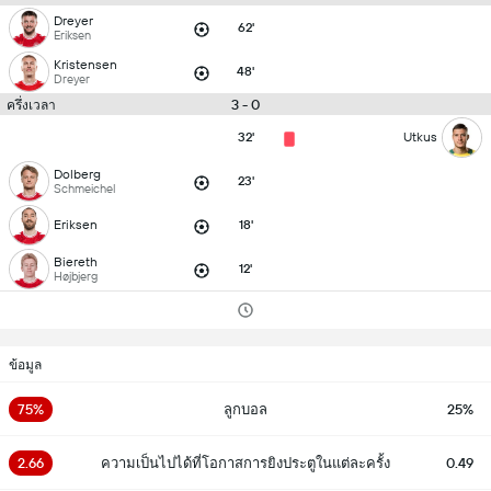
Dreyer
62'
Eriksen
Kristensen
48'
Dreyer
3 - 0
ครึ่งเวลา
32'
Utkus
Dolberg
23'
Schmeichel
Eriksen
18'
Biereth
12'
Højbjerg
ข้อมูล
75%
ลูกบอล
25%
2.66
ความเป็นไปได้ที่โอกาสการยิงประตูในแต่ละครั้ง
0.49