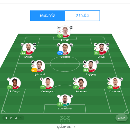
เดนมาร์ค
ลิธัวเนีย
11
7.3
Biereth
10
12
19
8.3
9.0
8.1
Eriksen
Dolberg
Dreyer
21
23
6.8
8.4
Hjulmand
Højbjerg
17
3
2
13
7.7
7.5
7.1
7.8
P. Dorgu
Vestergaard
Andersen
Kristensen
1
8.7
Schmeichel
4 - 2 - 3 - 1
Club
ดูทั้งหมด