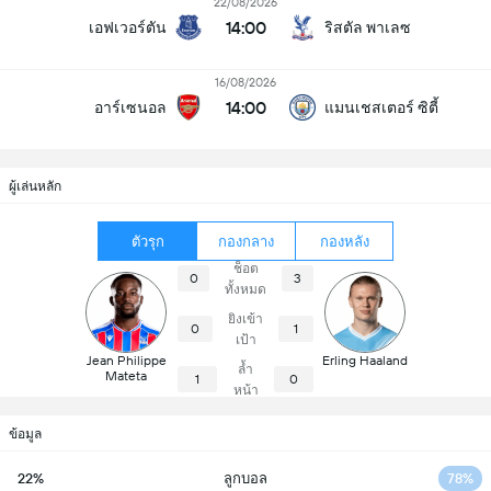
22/08/2026
14:00
เอฟเวอร์ตัน
ริสตัล พาเลซ
16/08/2026
14:00
อาร์เซนอล
แมนเชสเตอร์ ซิตี้
ผู้เล่นหลัก
ตัวรุก
กองกลาง
กองหลัง
ช็อต
0
3
ทั้งหมด
ยิงเข้า
0
1
เป้า
Jean Philippe
Erling Haaland
ล้ำ
Mateta
1
0
หน้า
ข้อมูล
22%
ลูกบอล
78%