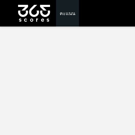
คะแนน