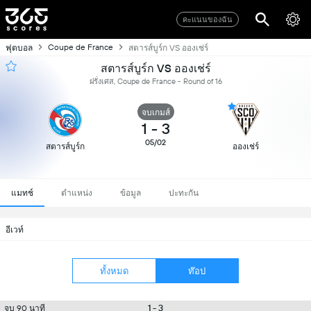
คะแนนของฉัน
Coupe de France
ฟุตบอล
สตารส์บูร์ก VS อองเช่ร์
สตารส์บูร์ก VS อองเช่ร์
ฝรั่งเศส, Coupe de France - Round of 16
จบเกมส์
1
-
3
05/02
สตารส์บูร์ก
อองเช่ร์
แมทช์
ตำแหน่ง
ข้อมูล
ปะทะกัน
อีเวท์
ทั้งหมด
ท๊อป
1 - 3
จบ 90 นาที