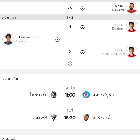
El Melali
76'
Belkebla
1 - 2
ครึ่งเวลา
Lepaul
15'
L. Raolisoa
F. Lemaréchal
13'
Andrey
Lepaul
2'
Yassin Belkhdim
รอบถัดไป
ยกเลิก
11:00
ไฟร์บวร์ก
สตารส์บูร์ก
วันนี้
15:30
อองเช่ร์
ลอริยองต์
ผู้เล่นหลัก