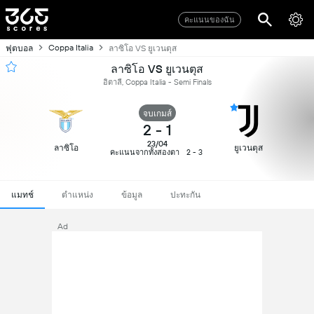
คะแนนของฉัน
Coppa Italia
ฟุตบอล
ลาซิโอ VS ยูเวนตุส
ลาซิโอ VS ยูเวนตุส
อิตาลี, Coppa Italia - Semi Finals
จบเกมส์
2
-
1
23/04
ลาซิโอ
ยูเวนตุส
คะแนนจากทั้งสองตา
2 - 3
แมทช์
ตำแหน่ง
ข้อมูล
ปะทะกัน
Ad