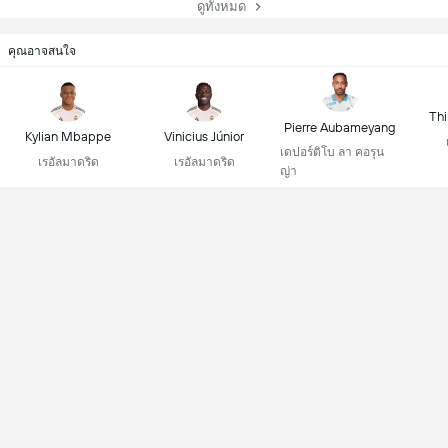
ดูทั้งหมด
คุณอาจสนใจ
Thi
Pierre Aubameyang
Kylian Mbappe
Vinicius Júnior
เดปอร์ติโบ ลา คอรุน
เรอัลมาดริด
เรอัลมาดริด
ญ่า