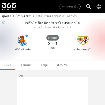
คะแนนของฉัน
ฟุตบอล
โกปาเดลเรย์
เรอัลโซซิเอดัด VS ราโยบาเยกาโน
เรอัลโซซิเอดัด VS ราโยบาเยกาโน
สเปน, โกปาเดลเรย์ - Round of 16
จบเกมส์
3
-
1
16/01
เรอัลโซซิเอดัด
ราโยบาเยกาโน
แมทช์
ตำแหน่ง
ข้อมูล
ปะทะกัน
Ad