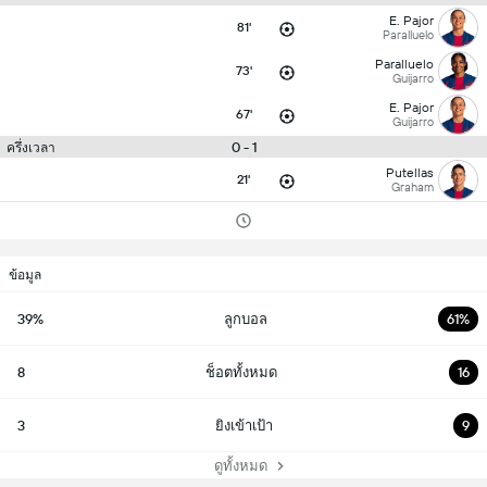
E. Pajor
81'
Paralluelo
Paralluelo
73'
Guijarro
E. Pajor
67'
Guijarro
0 - 1
ครึ่งเวลา
Putellas
21'
Graham
ข้อมูล
39%
ลูกบอล
61%
8
ช็อตทั้งหมด
16
3
ยิงเข้าเป้า
9
ดูทั้งหมด