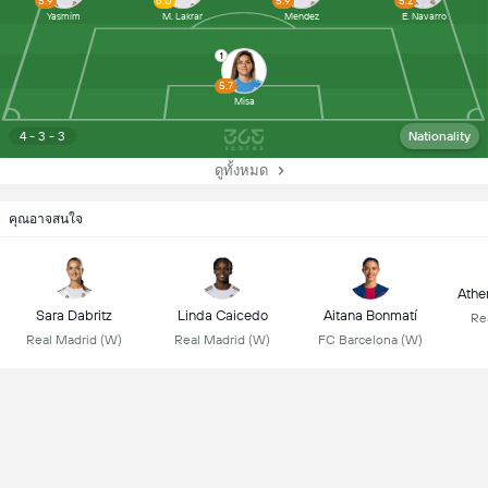
5.9
6.0
5.9
5.2
Yasmim
M. Lakrar
Mendez
E. Navarro
1
5.7
Misa
4 - 3 - 3
Nationality
ดูทั้งหมด
คุณอาจสนใจ
Athen
Sara Dabritz
Linda Caicedo
Aitana Bonmatí
Re
Real Madrid (W)
Real Madrid (W)
FC Barcelona (W)