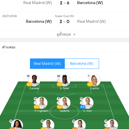
2 - 6
Real Madrid (W)
Barcelona (W)
24/01/2026
Super Cup (W)
2 - 0
Barcelona (W)
Real Madrid (W)
ดูทั้งหมด
ตำแหน่ง
Real Madrid (W)
Barcelona (W)
18
20
7
6.0
6.2
6.2
Caicedo
N. Feller
Castillo
16
8
10
6.0
6.2
6.5
F. Angeldahl
Daebritz
C. Weir
12
23
14
19