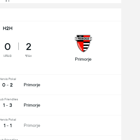
H2H
0
2
เสมอ
ชนะ
Primorje
Hervis Pokal
0 - 2
Primorje
ub Friendlies
1 - 3
Primorje
Hervis Pokal
1 - 1
Primorje
ub Friendlies