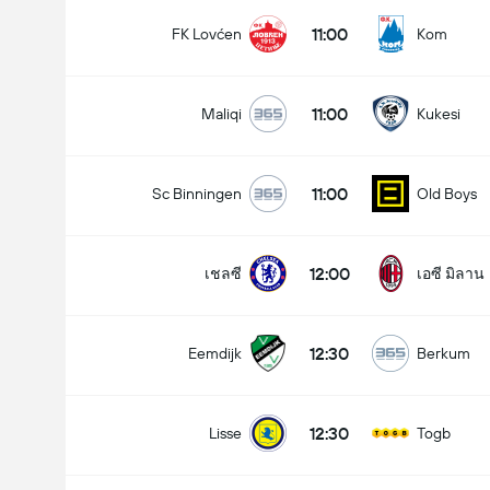
11:00
FK Lovćen
Kom
11:00
Maliqi
Kukesi
11:00
Sc Binningen
Old Boys
12:00
เชลซี
เอซี มิลาน
12:30
Eemdijk
Berkum
12:30
Lisse
Togb