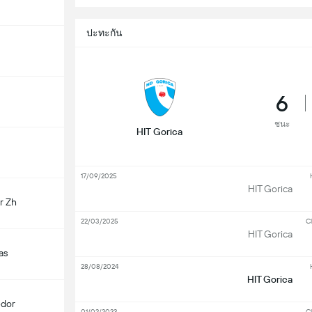
ปะทะกัน
6
ชนะ
HIT Gorica
17/09/2025
HIT Gorica
r Zh
22/03/2025
Cl
HIT Gorica
as
28/08/2024
HIT Gorica
edor
01/02/2023
Cl