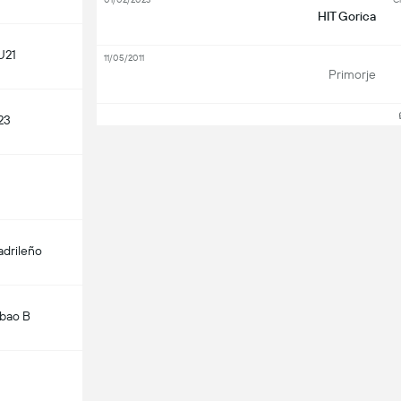
HIT Gorica
U21
11/05/2011
Primorje
ดู
23
adrileño
lbao B