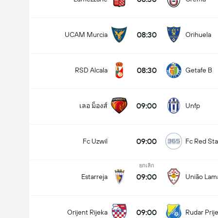
08:30
UCAM Murcia
Orihuela
08:30
RSD Alcala
Getafe B
09:00
เลอ ม็องส์
Unfp
09:00
Fc Uzwil
Fc Red Sta
ยกเลิก
09:00
Estarreja
União Lam
09:00
Orijent Rijeka
Rudar Prij