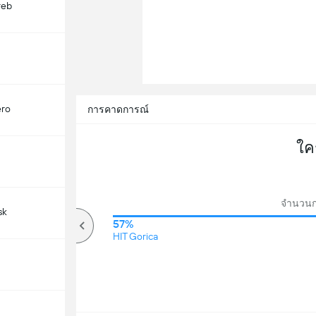
reb
ero
การคาดการณ์
ใค
จำนวนก
sk
75%
57%
HIT Gorica
โอเวอร์