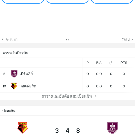
ที่ผ่านมา
ถัดไป
ตารางในปัจจุบัน
P
F:A
+/-
PTS
เบิร์นลีย์
5
0
0:0
0
0
วอตฟอร์ด
19
0
0:0
0
0
ตารางและอันดับ แชมเปี้ยนชิพ
ปะทะกัน
3
4
8