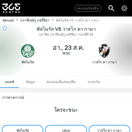
คะแนนของฉัน
ฟุตบอล
บราซีเลย์รู แซรียีอา
พัลไมรัส VS วาสโก ดา กามา
พัลไมรัส VS วาสโก ดา กามา
บราซิล, บราซีเลย์รู แซรียีอา, รอบที่สี่ 24
อา., 23 ส.ค.
19:00
พัลไมรัส
วาสโก ดา กามา
แมทช์
ข้อมูล
ชนะต่อเนื่องของทีม
ปะทะกัน
การคาดการณ์
ใครจะชนะ
พัลไมรัส
เสมอ
วาสโก ดา กามา