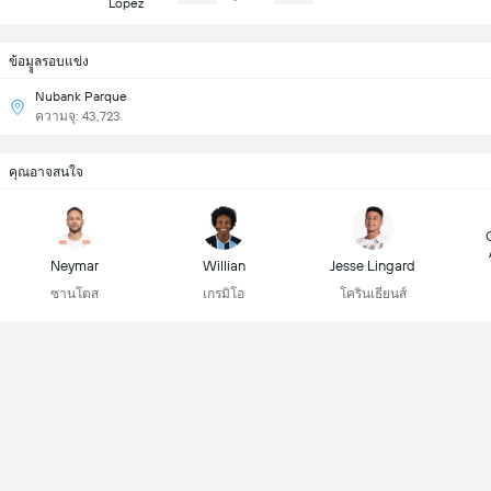
Lopez
ข้อมููลรอบแข่ง
Nubank Parque
ความจุ: 43,723
คุณอาจสนใจ
Neymar
Willian
Jesse Lingard
ซานโตส
เกรมิโอ
โครินเธียนส์