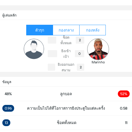
ผู้เล่นหลัก
ตัวรุก
กองกลาง
กองหลัง
ช็อต
2
ทั้งหมด
ยิงเข้า
0
เป้า
Marinho
ยิงออกนอก
2
สนาม
ข้อมูล
48%
ลูกบอล
52%
0.96
ความเป็นไปได้ที่โอกาสการยิงประตูในแต่ละครั้ง
0.58
13
ช็อตทั้งหมด
11