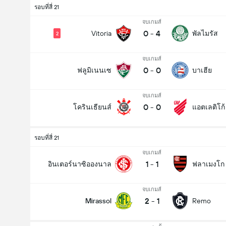
รอบที่สี่ 21
จบเกมส์
0
-
4
Vitoria
พัลไมรัส
2
จบเกมส์
0
-
0
ฟลูมิเนนเซ
บาเฮีย
จบเกมส์
0
-
0
โครินเธียนส์
แอตเลติโก
รอบที่สี่ 21
จบเกมส์
1
-
1
อินเตอร์นาซิอองนาล
ฟลาเมงโก
จบเกมส์
2
-
1
Mirassol
Remo