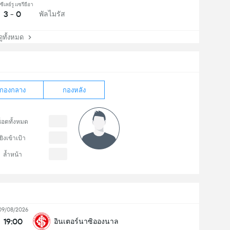
ีเลย์รู แซรียีอา
3 - 0
พัลไมรัส
ทั้งหมด
กองกลาง
กองหลัง
็อตทั้งหมด
ยิงเข้าเป้า
ล้ำหน้า
09/08/2026
19:00
อินเตอร์นาซิอองนาล