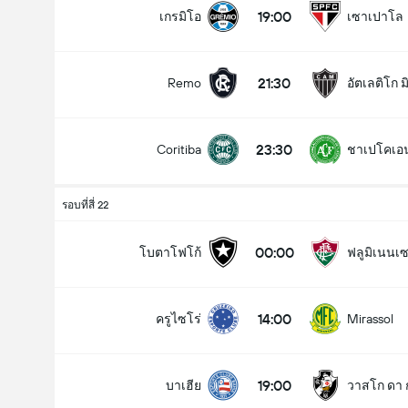
19:00
เกรมิโอ
เซาเปาโล
21:30
Remo
อัตเลติโก ม
23:30
Coritiba
ชาเปโคเอน
รอบที่สี่ 22
00:00
โบตาโฟโก้
ฟลูมิเนนเ
14:00
ครูไซโร่
Mirassol
19:00
บาเฮีย
วาสโก ดา