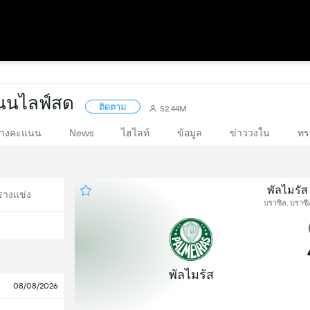
แนนไลฟ์สด
ติดตาม
52.44M
างคะแนน
News
ไฮไลท์
ข้อมูล
ข่าววงใน
ทร
พัลไมรัส
รางแข่ง
บราซิล, บราซีเล
พัลไมรัส
08/08/2026