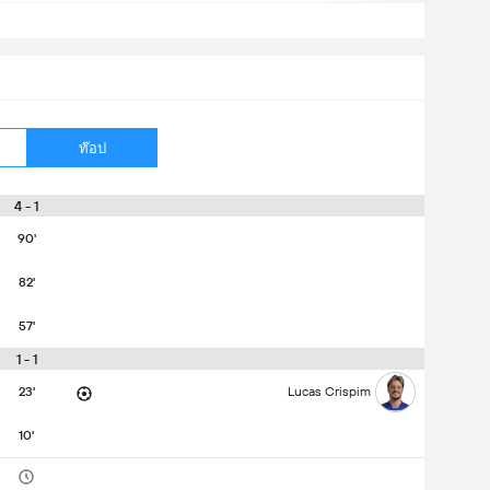
ท๊อป
4 - 1
90'
82'
57'
1 - 1
23'
Lucas Crispim
10'