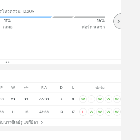
โหวตรวม: 12,209
11%
16%
เสมอ
ฟอร์ตาเลซ่า
P
W
+/-
F:A
D
L
ฟอร์ม
38
23
33
66:33
7
8
W
L
W
W
W
38
11
-15
43:58
10
17
L
W
W
W
W
บราซีเลย์รู แซรียีอา