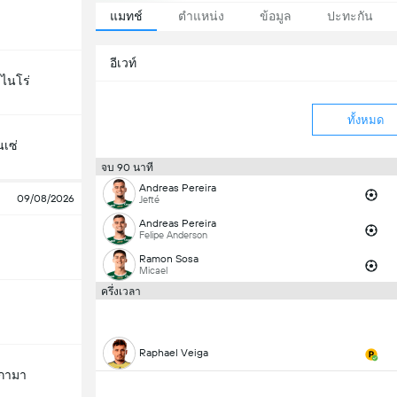
แมทช์
ตำแหน่ง
ข้อมูล
ปะทะกัน
อีเวท์
ิไนโร่
ทั้งหมด
เซ่
จบ 90 นาที
Andreas Pereira
09/08/2026
Jefté
Andreas Pereira
Felipe Anderson
ซ
Ramon Sosa
Micael
ครึ่งเวลา
Raphael Veiga
 กามา