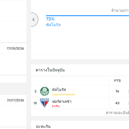
จำนวนการ
74%
73%
โอเวอร์
พัลไมรัส
17/08/2026
ตารางในปัจจุบัน
PTS
พัลไมรัส
2
76
Copa Libertadores
31/07/2026
ฟอร์ตาเลซ่า
18
43
ตกชั้น
ตารางและอันดับ 
ปะทะกัน