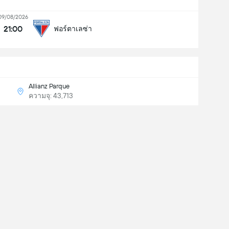
09/08/2026
21:00
ฟอร์ตาเลซ่า
Allianz Parque
ความจุ: 43,713