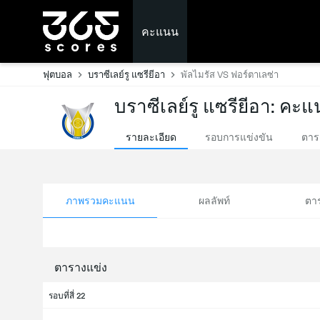
คะแนน
ฟุตบอล
บราซีเลย์รู แซรียีอา
พัลไมรัส VS ฟอร์ตาเลซ่า
บราซีเลย์รู แซรียีอา: คะ
รายละเอียด
รอบการแข่งขัน
ตาร
ภาพรวมคะแนน
ผลลัพท์
ตา
ตารางแข่ง
รอบที่สี่ 22