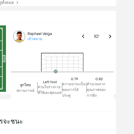
ทั้งหมด
Raphael Veiga
10'
เป้าหมาย
0.79
0.82
Left foot
ความน่าจะเป็น
คำนวณจาก
ลูกโทษ
ส่วนในร่างกาย
ของการได้
คุณภาพของ
สถานการณ์
ที่ใช้เตะฟุตบอล
ประตู
การยิง
รจะชนะ