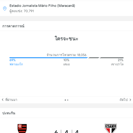
Estadio Jornalista Mário Filho (Maracanã)
ผู้ลงแข่ง: 70,791
การคาดการณ์
ใครจะชนะ
จำนวนการโหวตรวม: 18,056
69%
10%
21%
ฟลาเมงโก
เสมอ
เซาเปาโล
ที่ผ่านมา
ถัดไป
ปะทะกัน
6
4
4