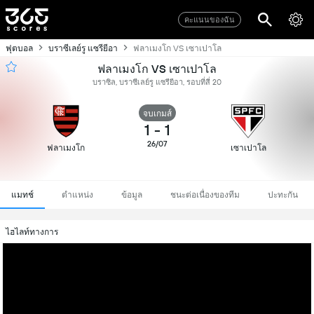
คะแนนของฉัน
ฟุตบอล
บราซีเลย์รู แซรียีอา
ฟลาเมงโก VS เซาเปาโล
ฟลาเมงโก VS เซาเปาโล
บราซิล, บราซีเลย์รู แซรียีอา, รอบที่สี่ 20
จบเกมส์
1
-
1
26/07
ฟลาเมงโก
เซาเปาโล
แมทช์
ตำแหน่ง
ข้อมูล
ชนะต่อเนื่องของทีม
ปะทะกัน
ไฮไลท์ทางการ