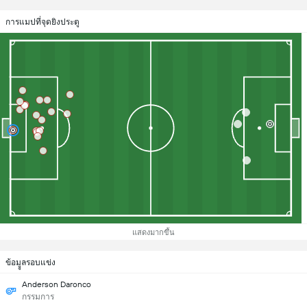
การแมปที่จุดยิงประตู
แสดงมากขึ้น
ข้อมููลรอบแข่ง
Anderson Daronco
กรรมการ