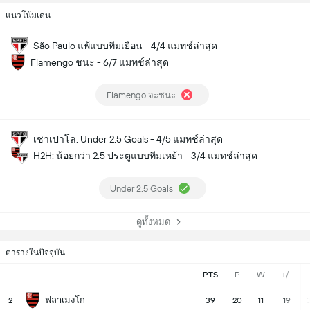
แนวโน้มเด่น
São Paulo แพ้แบบทีมเยือน - 4/4 แมทช์ล่าสุด
Flamengo ชนะ - 6/7 แมทช์ล่าสุด
Flamengo จะชนะ
เซาเปาโล: Under 2.5 Goals - 4/5 แมทช์ล่าสุด
H2H: น้อยกว่า 2.5 ประตูแบบทีมเหย้า - 3/4 แมทช์ล่าสุด
Under 2.5 Goals
ดูทั้งหมด
ตารางในปัจจุบัน
PTS
P
W
+/-
ฟลาเมงโก
2
39
20
11
19
3