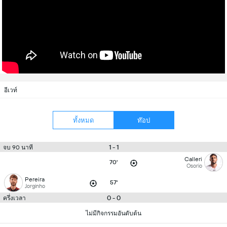
อีเวท์
ทั้งหมด
ท๊อป
1 - 1
จบ 90 นาที
Calleri
70'
Osorio
Pereira
57'
Jorginho
0 - 0
ครึ่งเวลา
ไม่มีกิจกรรมอันดับต้น