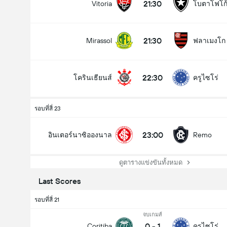
21:30
Vitoria
โบตาโฟโก
21:30
Mirassol
ฟลาเมงโก
22:30
โครินเธียนส์
ครูไซโร่
รอบที่สี่ 23
23:00
อินเตอร์นาซิอองนาล
Remo
ดูตารางแข่งขันทั้งหมด
Last Scores
รอบที่สี่ 21
จบเกมส์
0
-
1
Coritiba
ครูไซโร่