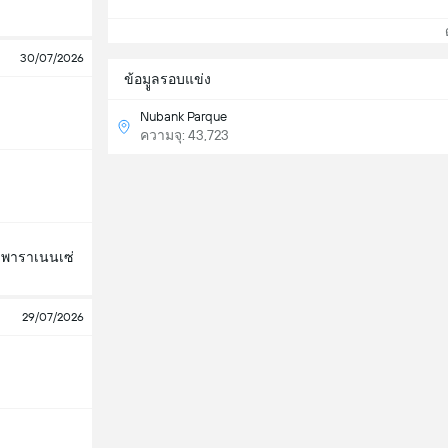
ดู
30/07/2026
ข้อมููลรอบแข่ง
Nubank Parque
ความจุ: 43,723
้ พาราเนนเซ่
29/07/2026