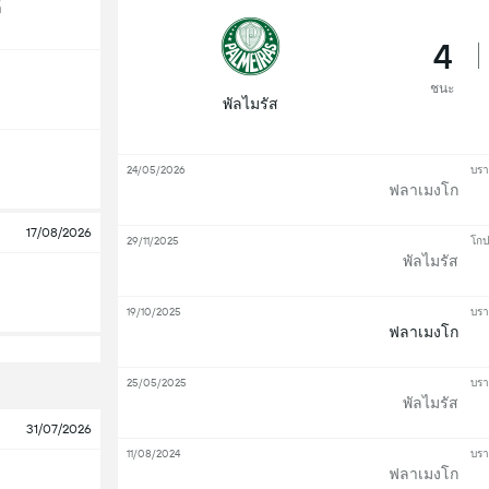
้
4
ชนะ
พัลไมรัส
24/05/2026
บราซ
ฟลาเมงโก
17/08/2026
29/11/2025
โกป
พัลไมรัส
19/10/2025
บราซ
ฟลาเมงโก
25/05/2025
บราซ
พัลไมรัส
31/07/2026
11/08/2024
บราซ
ฟลาเมงโก