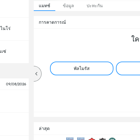
แมทช์
ข้อมูล
ปะทะกัน
การคาดการณ์
ิไนโร่
ใค
เซ่
พัลไมรัส
09/08/2026
ซ
ล่าสุด