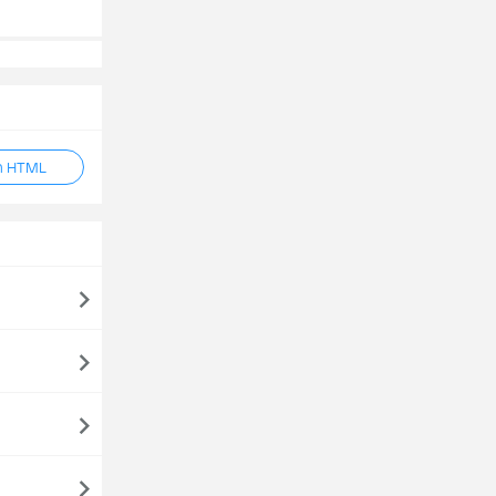
็ก HTML