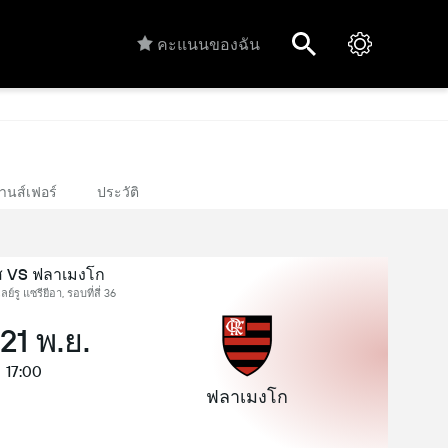
คะแนนของฉัน
านส์เฟอร์
ประวัติ
ส VS ฟลาเมงโก
ย์รู แซรียีอา, รอบที่สี่ 36
 21 พ.ย.
17:00
ฟลาเมงโก