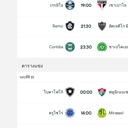
19:00
เกรมิโอ
เซาเปาโล
21:30
Remo
อัตเลติโก ม
ประตูทั้งหมดในแมทช์นี้ (2.5)
23:30
Coritiba
ชาเปโคเอน
ด้านล่าง
โอเวอร์
ตารางแข่ง
รอบที่สี่ 22
00:00
โบตาโฟโก้
ฟลูมิเนนเ
14:00
ครูไซโร่
Mirassol