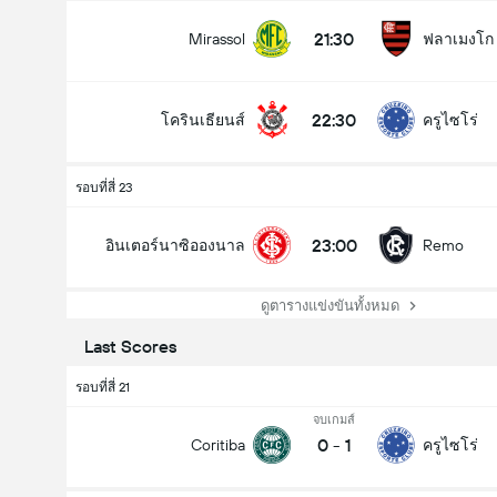
21:30
Mirassol
ฟลาเมงโก
22:30
โครินเธียนส์
ครูไซโร่
รอบที่สี่ 23
23:00
อินเตอร์นาซิอองนาล
Remo
ดูตารางแข่งขันทั้งหมด
Last Scores
รอบที่สี่ 21
จบเกมส์
0
-
1
Coritiba
ครูไซโร่