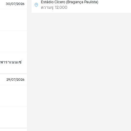
Estádio Cícero (Bragança Paulista)
30/07/2026
ความจุ: 12,000
้ พาราเนนเซ่
29/07/2026