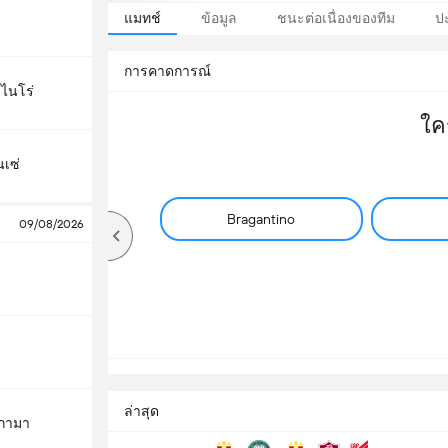
แมทช์
ข้อมูล
ชนะต่อเนื่องของทีม
ป
การคาดการณ์
ิไนโร่
ใค
เซ่
Bragantino
09/08/2026
ซ
ล่าสุด
 กามา