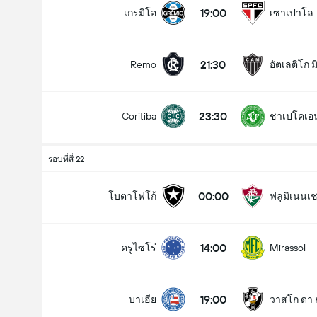
19:00
เกรมิโอ
เซาเปาโล
21:30
Remo
อัตเลติโก ม
ประตูทั้งหมดในแมทช์นี้ (2.5)
23:30
Coritiba
ชาเปโคเอน
ด้านล่าง
โอเวอร์
รอบที่สี่ 22
00:00
โบตาโฟโก้
ฟลูมิเนนเ
14:00
ครูไซโร่
Mirassol
19:00
บาเฮีย
วาสโก ดา