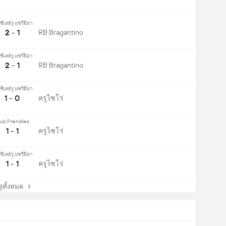
ีเลย์รู แซรียีอา
2 - 1
RB Bragantino
ีเลย์รู แซรียีอา
2 - 1
RB Bragantino
ีเลย์รู แซรียีอา
1 - 0
ครูไซโร่
ub Friendlies
1 - 1
ครูไซโร่
ีเลย์รู แซรียีอา
1 - 1
ครูไซโร่
ทั้งหมด