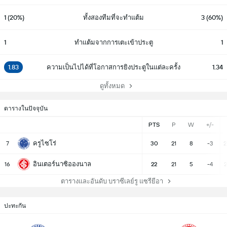
1 (20%)
ทั้งสองทีมที่จะทำแต้ม
3 (60%)
1
ทำแต้มจากการเตะเข้าประตู
1
1.83
ความเป็นไปได้ที่โอกาสการยิงประตูในแต่ละครั้ง
1.34
ดูทั้งหมด
ตารางในปัจจุบัน
PTS
P
W
+/-
ครูไซโร่
7
30
21
8
-3
2
อินเตอร์นาซิอองนาล
16
22
21
5
-4
2
ตารางและอันดับ บราซีเลย์รู แซรียีอา
ปะทะกัน