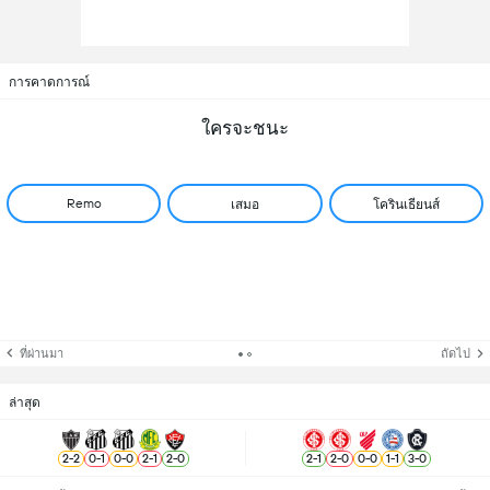
การคาดการณ์
ใครจะชนะ
Remo
เสมอ
โครินเธียนส์
ที่ผ่านมา
ถัดไป
ล่าสุด
2
-
2
0
-
1
0
-
0
2
-
1
2
-
0
2
-
1
2
-
0
0
-
0
1
-
1
3
-
0