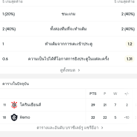
5 เกมสุดท้าย
5 เกมสุดท้าย
1 (20%)
ชนะเกม
2 (40%)
2 (40%)
ทั้งสองทีมที่จะทำแต้ม
2 (40%)
1
ทำแต้มจากการเตะเข้าประตู
1.2
0.6
ความเป็นไปได้ที่โอกาสการยิงประตูในแต่ละครั้ง
1.31
ดูทั้งหมด
ตารางในปัจจุบัน
PTS
P
W
+/-
โครินเธียนส์
11
29
21
7
2
2
Remo
18
22
22
5
-10
2
ตารางและอันดับ บราซีเลย์รู แซรียีอา