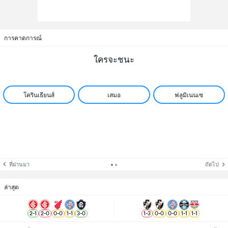
การคาดการณ์
ใครจะชนะ
โครินเธียนส์
เสมอ
ฟลูมิเนนเซ
ที่ผ่านมา
ถัดไป
ล่าสุด
2
-
1
2
-
0
0
-
0
1
-
1
3
-
0
1
-
3
0
-
0
0
-
0
1
-
1
1
-
1