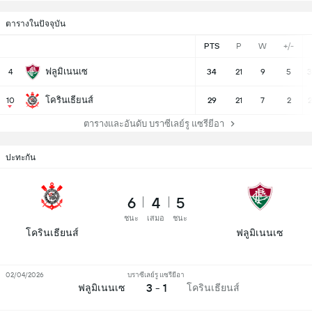
ตารางในปัจจุบัน
PTS
P
W
+/-
ฟลูมิเนนเซ
4
34
21
9
5
3
โครินเธียนส์
10
29
21
7
2
2
ตารางและอันดับ บราซีเลย์รู แซรียีอา
ปะทะกัน
6
4
5
ชนะ
เสมอ
ชนะ
โครินเธียนส์
ฟลูมิเนนเซ
02/04/2026
บราซีเลย์รู แซรียีอา
3 - 1
ฟลูมิเนนเซ
โครินเธียนส์