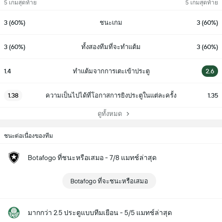
5 เกมสุดท้าย
5 เกมสุดท้าย
3 (60%)
ชนะเกม
3 (60%)
3 (60%)
ทั้งสองทีมที่จะทำแต้ม
3 (60%)
1.4
ทำแต้มจากการเตะเข้าประตู
2.6
1.38
ความเป็นไปได้ที่โอกาสการยิงประตูในแต่ละครั้ง
1.35
ดูทั้งหมด
ชนะต่อเนื่องของทีม
Botafogo ที่ชนะหรือเสมอ - 7/8 แมทช์ล่าสุด
Botafogo ที่จะชนะหรือเสมอ
มากกว่า 2.5 ประตูแบบทีมเยือน - 5/5 แมทช์ล่าสุด