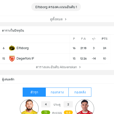
Elfsborg ครองคะแนนอันดับ 1
ดูทั้งหมด
ตารางในปัจจุบัน
P
F:A
+/-
PTS
Elfsborg
6
16
21:18
3
24
Degerfors IF
15
15
12:26
-14
10
ตารางและอันดับ Allsvenskan
ผู้เล่นหลัก
ตัวรุก
กองกลาง
กองหลัง
4
2
ประตู
7.1
6.6
คะแนน