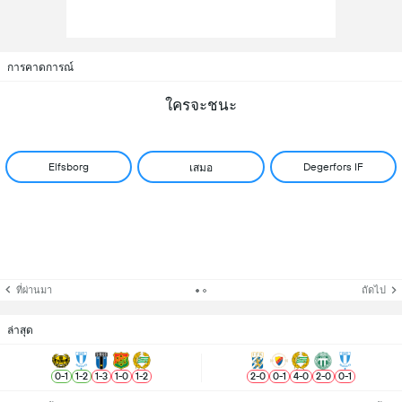
การคาดการณ์
ใครจะชนะ
Elfsborg
Degerfors IF
เสมอ
ที่ผ่านมา
ถัดไป
ล่าสุด
0
-
1
1
-
2
1
-
3
1
-
0
1
-
2
2
-
0
0
-
1
4
-
0
2
-
0
0
-
1