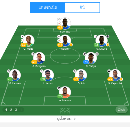
แทนซาเนีย
กินี
10
6.4
Samatta
7
6
12
6.6
6.3
7.3
C. Mzize
Salum
S. Msuva
8
27
6.8
7.4
A. Bitegeko
M. Yahya
15
4
5
22
7.0
7.0
6.9
6.9
M. Hassan
I. Hamad
D. Job
S. Kapombe
18
7.3
A. Manula
4 - 2 - 3 - 1
Club
ดูทั้งหมด