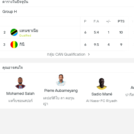
ตารางในปัจจุบัน
Group H
P
F:A
+/-
PTS
แทนซาเนีย
2
6
5:4
1
10
Qualified
กินี
3
6
9:5
4
9
กลุ่ม CAN Qualification
คุณอาจสนใจ
A
Pierre Aubameyang
Mohamed Salah
Sadio Mané
ปารีส
เดปอร์ติโบ ลา คอรุน
Al Nassr FC Riyadh
แทร็บซอนสปอร์
ญ่า