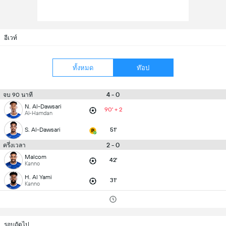
อีเวท์
ทั้งหมด
ท๊อป
4 - 0
จบ 90 นาที
N. Al-Dawsari
90' + 2
Al-Hamdan
S. Al-Dawsari
51'
2 - 0
ครึ่งเวลา
Malcom
42'
Kanno
H. Al Yami
31'
Kanno
รอบถัดไป