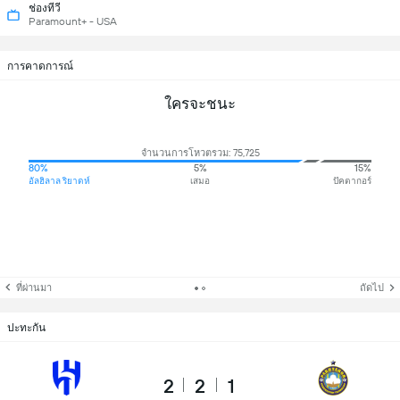
ช่องทีวี
Paramount+ - USA
การคาดการณ์
ใครจะชนะ
จำนวนการโหวตรวม: 75,725
80%
5%
15%
อัลฮิลาล ริยาดห์
เสมอ
ปัคตากอร์
ที่ผ่านมา
ถัดไป
ปะทะกัน
2
2
1