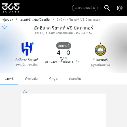
คะแนนของฉัน
ฟุตบอล
เอเอฟซี แชมเปียนลีค
อัลฮิลาล ริยาดห์ VS ปัคตากอร์
อัลฮิลาล ริยาดห์ VS ปัคตากอร์
เอเชีย, เอเอฟซี แชมเปียนลีค - Round of 16
จบเกมส์
4
-
0
11/03
อัลฮิลาล ริยาดห์
ปัคตากอร์
คะแนนจากทั้งสองตา
4 - 1
(ซาอุดิอาราเบีย)
(อุซเบกิสถาน)
แมทช์
ตำแหน่ง
ข้อมูล
ปะทะกัน
Ad