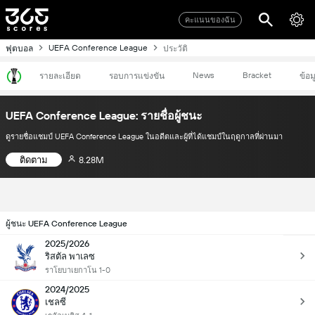
คะแนนของฉัน
UEFA Conference League
ฟุตบอล
ประวัติ
News
Bracket
รายละเอียด
รอบการแข่งขัน
ข้อม
UEFA Conference League: รายชื่อผู้ชนะ
ดูรายชื่อแชมป์ UEFA Conference League ในอดีตและผู้ที่ได้แชมป์ในฤดูกาลที่ผ่านมา
ติดตาม
8.28M
ผู้ชนะ UEFA Conference League
2025/2026
ริสตัล พาเลซ
ราโยบาเยกาโน 1-0
2024/2025
เชลซี