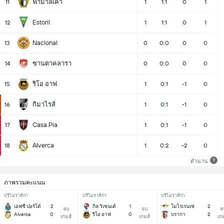
ฟามาลิเคา
11
1
1:1
0
1
Estoril
12
1
1:1
0
1
Nacional
13
0
0:0
0
0
ซานตาคลารา
14
0
0:0
0
0
ริโอ อาฟ
15
1
0:1
-1
0
กิมาไรส์
16
1
0:1
-1
0
Casa Pia
17
1
0:1
-1
0
Alverca
18
1
0:2
-2
0
?
ตำนาน
ภาพรวมคะแนน
ปรีไมราลีกา
ปรีไมราลีกา
ปรีไมราลีกา
เอฟซี ปอร์โต้
2
กิล วิเซนเต้
1
โมไรเรนเซ่
2
จบ
จบ
จ
Alverca
0
ริโอ อาฟ
0
บรากา
2
เกมส์
เกมส์
เก