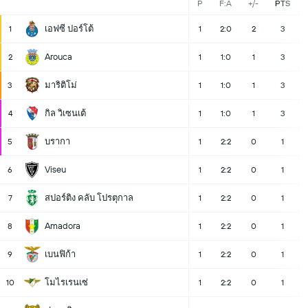
P
F:A
+/-
PTS
เอฟซี ปอร์โต้
1
1
2:0
2
3
Arouca
2
1
1:0
1
3
มาริติโม่
3
1
1:0
1
3
กิล วิเซนเต้
4
1
1:0
1
3
บรากา
5
1
2:2
0
1
Viseu
6
1
2:2
0
1
สปอร์ติง คลับ โปรตุกาล
7
1
2:2
0
1
Amadora
8
1
2:2
0
1
เบนฟิก้า
9
1
2:2
0
1
โมไรเรนเซ่
10
1
2:2
0
1