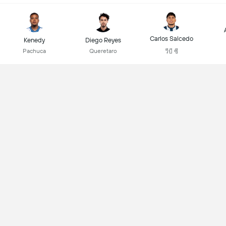
Carlos Salcedo
Kenedy
Diego Reyes
Pachuca
Queretaro
วีบี ซี