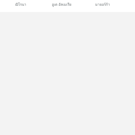
ฌิโรนา
อูเด อัลเมเรีย
มายอร์ก้า