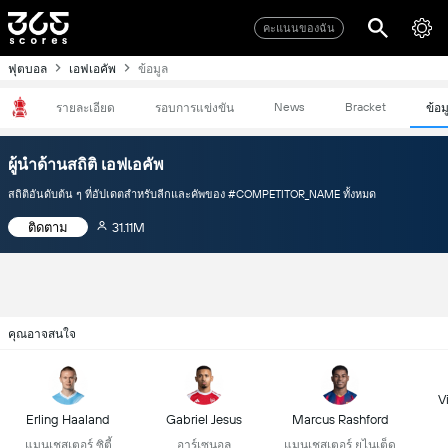
คะแนนของฉัน
ฟุตบอล
เอฟเอคัพ
ข้อมูล
News
Bracket
รายละเอียด
รอบการแข่งขัน
ข้อม
ผู้นำด้านสถิติ เอฟเอคัพ
สถิติอันดับต้น ๆ ที่อัปเดตสำหรับลีกและคัพของ #COMPETITOR_NAME ทั้งหมด
ติดตาม
31.11M
คุณอาจสนใจ
Vi
Erling Haaland
Gabriel Jesus
Marcus Rashford
แมนเชสเตอร์ ซิตี้
อาร์เซนอล
แมนเชสเตอร์ ยูไนเต็ด