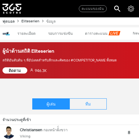
คะแนนของฉัน
Eliteserien
ฟุตบอล
ข้อมูล
Ne
รายละเอียด
รอบการแข่งขัน
ตารางคะแนน
ผู้นำด้านสถิติ Eliteserien
สถิติอันดับต้น ๆ ที่อัปเดตสำหรับลีกและคัพของ #COMPETITOR_NAME ทั้งหมด
ติดตาม
946.3K
ผู้เล่น
ทีม
จำนวนประตูที่เข้า
Christiansen
กองหน้าฝั่ั่งขวา
8
Viking