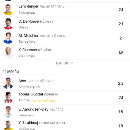
Lars Ranger
กองหน้าตัวกลาง
2.1
ลีลล์สตรอม
D. De Roeve
แบ็กขวา
2.1
Brann
M. Melchior
กองกลางตัวกลาง
2
Sandefjord
K. Finnsson
แบ็กซ้าย
1.9
Valerenga
ดูเพิ่มเติม
การสกัดกั้น
Sher
กองกลางตัวกลาง
2.2
Sarpsborg 08
Tobias Guddal
กองกลาง
2.1
Tromso
(ออกจากสโมสร)
E. Amundsen-Day
กองกลาง
1.8
Ham-kam
Y. Ibrahimaj
กองกลางตัวกลาง
1.8
ลีลล์สตรอม