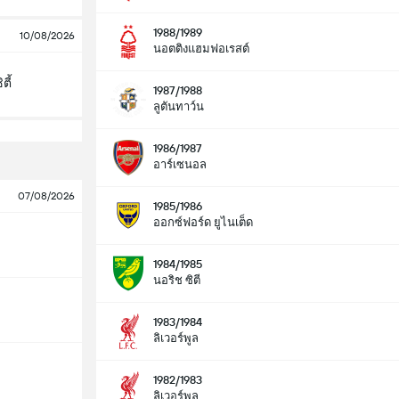
1988/1989
10/08/2026
นอตติงแฮมฟอเรสต์
ตี้
1987/1988
ลูตันทาว์น
1986/1987
อาร์เซนอล
07/08/2026
1985/1986
ออกซ์ฟอร์ด ยูไนเต็ด
1984/1985
นอริช ซิตี
1983/1984
ลิเวอร์พูล
1982/1983
ลิเวอร์พูล