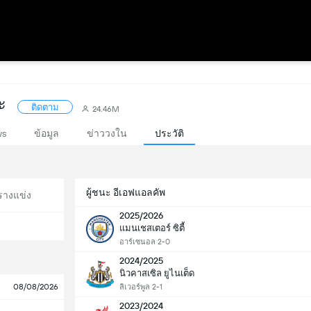
ะ
ติดตาม
24.46M
ws
ข้อมูล
ข่าววงใน
ประวัติ
ผู้ชนะ อีเอฟแอลคัพ
รางแข่ง
2025/2026
แมนเชสเตอร์ ซิตี้
อาร์เซนอล 2-0
2024/2025
นิวคาสเซิล ยูไนเต็ด
08/08/2026
ลิเวอร์พูล 2-1
2023/2024