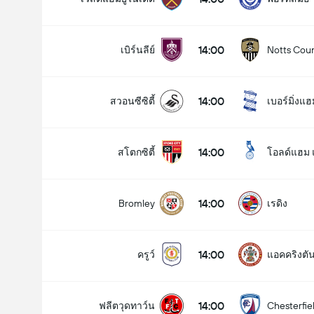
14:00
เบิร์นลีย์
Notts Cou
14:00
สวอนซีซิตี้
เบอร์มิ่งแฮม
14:00
สโตกซิตี้
โอลด์แฮม 
14:00
Bromley
เรดิง
14:00
ครูว์
แอคคริงตั
14:00
ฟลีตวุดทาว์น
Chesterfie