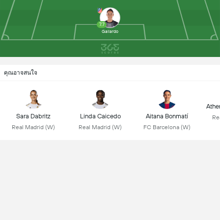
7.7
Gallardo
คุณอาจสนใจ
Athen
Sara Dabritz
Linda Caicedo
Aitana Bonmatí
Re
Real Madrid (W)
Real Madrid (W)
FC Barcelona (W)