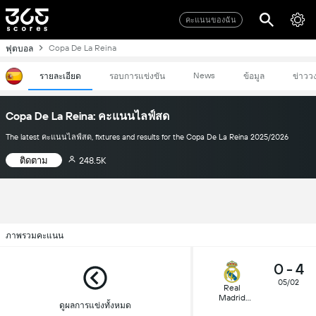
คะแนนของฉัน
Copa De La Reina
ฟุตบอล
News
รายละเอียด
รอบการแข่งขัน
ข้อมูล
ข่าวว
Copa De La Reina: คะแนนไลฟ์สด
The latest คะแนนไลฟ์สด, fixtures and results for the Copa De La Reina 2025/2026
ติดตาม
248.5K
ภาพรวมคะแนน
0
-
4
05/02
Real
Madrid
ดูผลการแข่งทั้งหมด
(W)