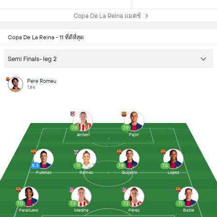
Copa De La Reina แมตช์
Copa De La Reina - 11 ที่ดีที่สุด
Semi Finals- leg 2
Pere Romeu
โค้ช
7.6
7.9
Jensen
Pajor
8.3
7.1
7.8
7.5
Putellas
Ramos
Guijarro
Lopez
7.0
7.2
7.2
7.1
Paralluelo
Medina
Pérez
Batlle